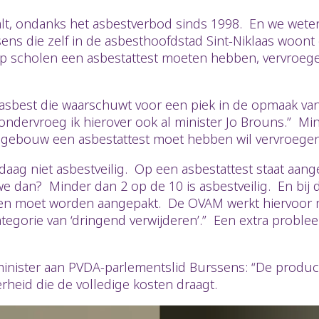
alt, ondanks het asbestverbod sinds 1998. En we weten
ns die zelf in de asbesthoofdstad Sint-Niklaas woont en
op scholen een asbestattest moeten hebben, vervroeg
asbest die waarschuwt voor een piek in de opmaak van
ondervroeg ik hierover ook al minister Jo Brouns.” M
sgebouw een asbestattest moet hebben wil vervroegen
aag niet asbestveilig. Op een asbestattest staat aang
 we dan? Minder dan 2 op de 10 is asbestveilig. En bij
een moet worden aangepakt. De OVAM werkt hiervoor m
tegorie van ‘dringend verwijderen’.” Een extra proble
inister aan PVDA-parlementslid Burssens: “De produce
heid die de volledige kosten draagt.