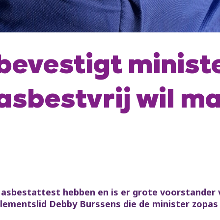
evestigt ministe
 asbestvrij wil m
en asbestattest hebben en is er grote voorstander
rlementslid Debby Burssens die de minister zopas